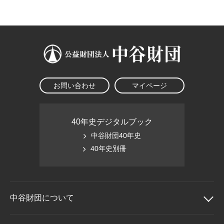
大学院生奨学金
国際学生交流プログラ
役員・評議員
公開情報
アクセス
ム
よくあるご質問
日本語
English
マイページ
年報一覧
中谷財団レポート
科学教育振興助成・
サイトマップ
中谷財団アーカイブ
次世代理系人材育成プ
ログラム助成
お問い合わせ
マイページ
40年史デジタルブック
中谷財団40年史
40年史別冊
中谷財団に
ついて