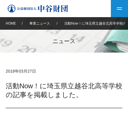
HOME
/
事業ニュース
/
活動Now！に埼玉県立越谷北高等学校の
トップ
ニュース
中谷財団について
中谷財団について
理事長挨拶
中谷財団事業紹介
2018年03月27日
設立趣意書
中谷財団事業紹介
財団概要
中谷賞
中谷財団動画紹介
活動Now！に埼玉県立越谷北高等学校
の記事を掲載しました。
40年史デジタルブック
沿革
神戸賞
長期大型研究助成
その他情報
中谷財団40年史
研究助成
その他情報
交流助成
個人情報保護に関する
お問い合わせ
40年史別冊
基本方針