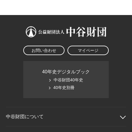
大学院生奨学金
国際学生交流プログラ
役員・評議員
公開情報
アクセス
ム
よくあるご質問
日本語
English
マイページ
年報一覧
中谷財団レポート
科学教育振興助成・
サイトマップ
中谷財団アーカイブ
次世代理系人材育成プ
ログラム助成
お問い合わせ
マイページ
40年史デジタルブック
中谷財団40年史
40年史別冊
中谷財団に
ついて