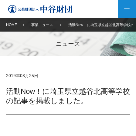
HOME
/
事業ニュース
/
活動Now！に埼玉県立越谷北高等学校の
トップ
ニュース
中谷財団について
中谷財団について
理事長挨拶
中谷財団事業紹介
2019年03月25日
設立趣意書
中谷財団事業紹介
財団概要
中谷賞
中谷財団動画紹介
活動Now！に埼玉県立越谷北高等学校
の記事を掲載しました。
40年史デジタルブック
沿革
神戸賞
長期大型研究助成
その他情報
中谷財団40年史
研究助成
その他情報
交流助成
個人情報保護に関する
お問い合わせ
40年史別冊
基本方針