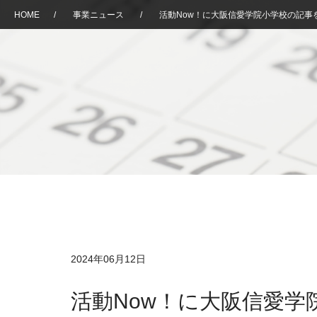
HOME
/
事業ニュース
/
活動Now！に大阪信愛学院小学校の記事
2024年06月12日
活動Now！に大阪信愛