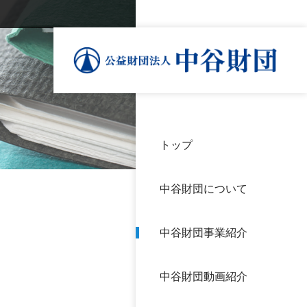
トップ
理事
中谷
個人
基本
中谷財団について
設立
神戸
アク
中谷財団事業紹介
財団
長期
よく
中谷財団動画紹介
沿革
研究
サイ