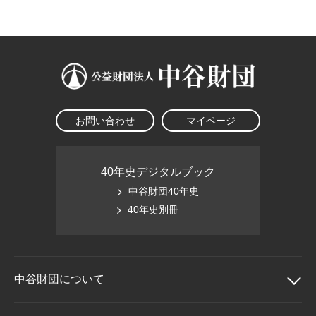
大学院生奨学金
国際学生交流プログラ
役員・評議員
公開情報
アクセス
ム
よくあるご質問
日本語
English
マイページ
年報一覧
中谷財団レポート
科学教育振興助成・
サイトマップ
中谷財団アーカイブ
次世代理系人材育成プ
ログラム助成
お問い合わせ
マイページ
40年史デジタルブック
中谷財団40年史
40年史別冊
中谷財団に
ついて