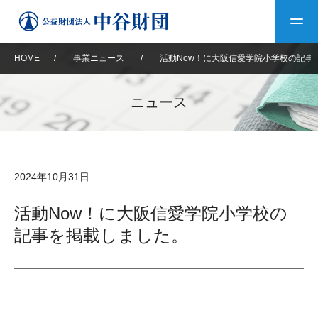
HOME
/
事業ニュース
/
活動Now！に大阪信愛学院小学校の記事
トップ
ニュース
中谷財団について
中谷財団について
理事長挨拶
中谷財団事業紹介
2024年10月31日
設立趣意書
中谷財団事業紹介
財団概要
中谷賞
中谷財団動画紹介
活動Now！に大阪信愛学院小学校の
記事を掲載しました。
40年史デジタルブック
沿革
神戸賞
長期大型研究助成
その他情報
中谷財団40年史
研究助成
その他情報
交流助成
個人情報保護に関する
お問い合わせ
40年史別冊
基本方針