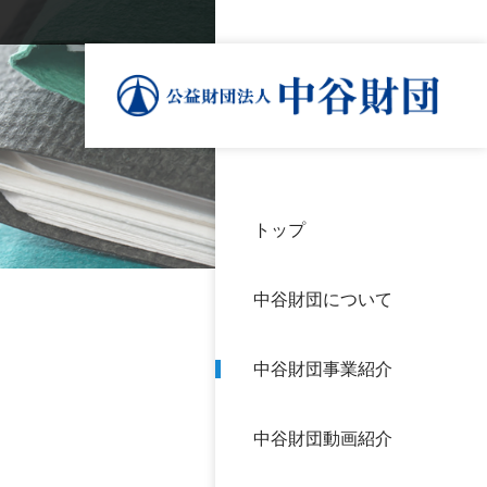
トップ
理事
中谷
個人
基本
中谷財団について
設立
神戸
アク
中谷財団事業紹介
財団
長期
よく
中谷財団動画紹介
沿革
研究
サイ