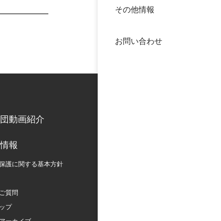
その他情報
40年
交流
中谷
お問い合わせ
大学
国際
役員
科学
公開
次世
団動画紹介
年報
情報
保護に関する
基本方針
中谷
ご質問
ップ