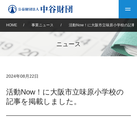
HOME
/
事業ニュース
/
活動Now！に大阪市立味原小学校の記事
トップ
ニュース
中谷財団について
中谷財団について
理事長挨拶
中谷財団事業紹介
2024年08月22日
設立趣意書
中谷財団事業紹介
財団概要
中谷賞
中谷財団動画紹介
活動Now！に大阪市立味原小学校の
記事を掲載しました。
40年史デジタルブック
沿革
神戸賞
長期大型研究助成
その他情報
中谷財団40年史
研究助成
その他情報
交流助成
個人情報保護に関する
お問い合わせ
40年史別冊
基本方針