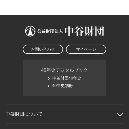
大学院生奨学金
国際学生交流プログラ
役員・評議員
公開情報
アクセス
ム
よくあるご質問
日本語
English
マイページ
年報一覧
中谷財団レポート
科学教育振興助成・
サイトマップ
中谷財団アーカイブ
次世代理系人材育成プ
ログラム助成
お問い合わせ
マイページ
40年史デジタルブック
中谷財団40年史
40年史別冊
中谷財団に
ついて