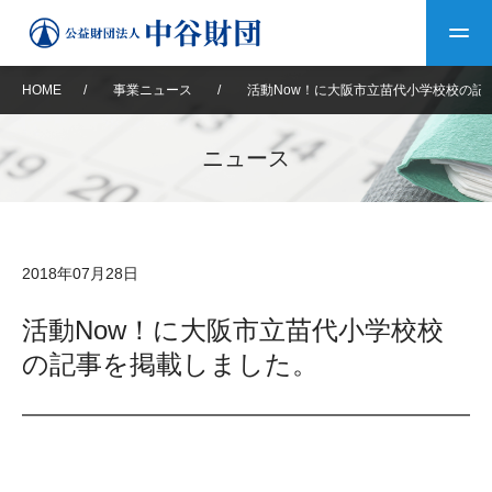
HOME
/
事業ニュース
/
活動Now！に大阪市立苗代小学校校の記
トップ
ニュース
中谷財団について
中谷財団について
理事長挨拶
中谷財団事業紹介
2018年07月28日
設立趣意書
中谷財団事業紹介
財団概要
中谷賞
中谷財団動画紹介
活動Now！に大阪市立苗代小学校校
の記事を掲載しました。
40年史デジタルブック
沿革
神戸賞
長期大型研究助成
その他情報
中谷財団40年史
研究助成
その他情報
交流助成
個人情報保護に関する
お問い合わせ
40年史別冊
基本方針