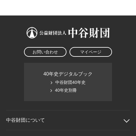
大学院生奨学金
国際学生交流プログラ
役員・評議員
公開情報
アクセス
ム
よくあるご質問
日本語
English
マイページ
年報一覧
中谷財団レポート
科学教育振興助成・
サイトマップ
中谷財団アーカイブ
次世代理系人材育成プ
ログラム助成
お問い合わせ
マイページ
40年史デジタルブック
中谷財団40年史
40年史別冊
中谷財団に
ついて