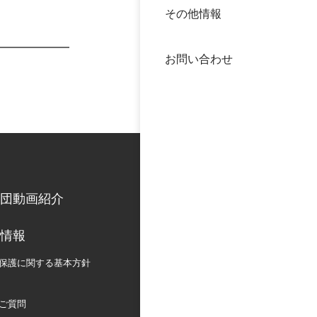
その他情報
40年
交流
中谷
お問い合わせ
大学
国際
役員
科学
公開
次世
団動画紹介
年報
情報
中谷
保護に関する
基本方針
ご質問