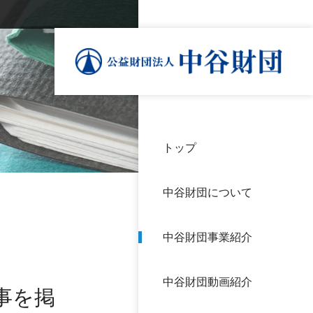
トップ
理事
中谷
個人
基本
中谷財団について
設立
神戸
アク
中谷財団事業紹介
財団
長期
よく
中谷財団動画紹介
沿革
研究
事を掲
サイ