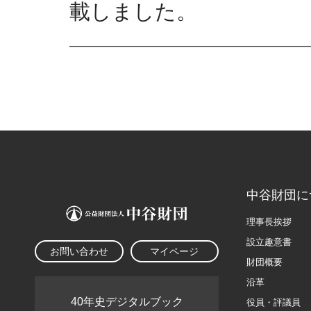
載しました。
中谷財団に
理事長挨拶
設立趣意書
お問い合わせ
マイページ
財団概要
沿革
40年史デジタルブック
役員・評議員