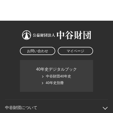
大学院生奨学金
国際学生交流プログラ
役員・評議員
公開情報
アクセス
ム
よくあるご質問
日本語
English
マイページ
年報一覧
中谷財団レポート
科学教育振興助成・
サイトマップ
中谷財団アーカイブ
次世代理系人材育成プ
ログラム助成
お問い合わせ
マイページ
40年史デジタルブック
中谷財団40年史
40年史別冊
中谷財団に
ついて