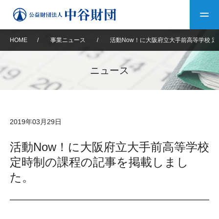
HOME
/
事業ニュース
/
活動Now！に大阪府立大手前高等学校 
トップ
ニュース
中谷財団について
中谷財団について
理事長挨拶
中谷財団事業紹介
2019年03月29日
設立趣意書
中谷財団事業紹介
財団概要
中谷賞
中谷財団動画紹介
活動Now！に大阪府立大手前高等学校
定時制の課程の記事を掲載しまし
40年史デジタルブック
沿革
神戸賞
長期大型研究助成
その他情報
た。
中谷財団40年史
研究助成
その他情報
交流助成
個人情報保護に関する
お問い合わせ
40年史別冊
基本方針