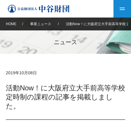
HOME
/
事業ニュース
/
活動Now！に大阪府立大手前高等学校 
トップ
ニュース
中谷財団について
中谷財団について
理事長挨拶
中谷財団事業紹介
2019年10月08日
設立趣意書
中谷財団事業紹介
財団概要
中谷賞
中谷財団動画紹介
活動Now！に大阪府立大手前高等学校
定時制の課程の記事を掲載しまし
40年史デジタルブック
沿革
神戸賞
長期大型研究助成
その他情報
た。
中谷財団40年史
研究助成
その他情報
交流助成
個人情報保護に関する
お問い合わせ
40年史別冊
基本方針