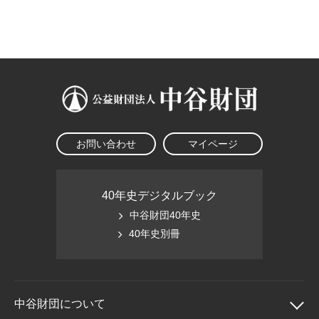
大学院生奨学金
国際学生交流プログラ
役員・評議員
公開情報
アクセス
ム
よくあるご質問
日本語
English
マイページ
年報一覧
中谷財団レポート
科学教育振興助成・
サイトマップ
中谷財団アーカイブ
次世代理系人材育成プ
ログラム助成
お問い合わせ
マイページ
40年史デジタルブック
中谷財団40年史
40年史別冊
中谷財団に
ついて