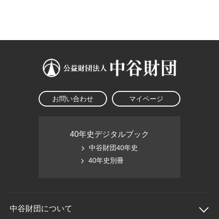
大学院生奨学金
国際学生交流プログラ
役員・評議員
公開情報
アクセス
ム
よくあるご質問
日本語
English
マイページ
年報一覧
中谷財団レポート
科学教育振興助成・
サイトマップ
中谷財団アーカイブ
次世代理系人材育成プ
ログラム助成
お問い合わせ
マイページ
40年史デジタルブック
中谷財団40年史
40年史別冊
中谷財団に
ついて