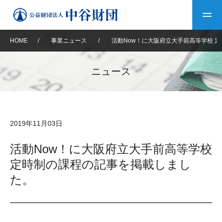
HOME
/
事業ニュース
/
活動Now！に大阪府立大手前高等学校 
トップ
ニュース
中谷財団について
中谷財団について
理事長挨拶
中谷財団事業紹介
2019年11月03日
設立趣意書
中谷財団事業紹介
財団概要
中谷賞
中谷財団動画紹介
活動Now！に大阪府立大手前高等学校
定時制の課程の記事を掲載しまし
40年史デジタルブック
沿革
神戸賞
長期大型研究助成
その他情報
た。
中谷財団40年史
研究助成
その他情報
交流助成
個人情報保護に関する
お問い合わせ
40年史別冊
基本方針