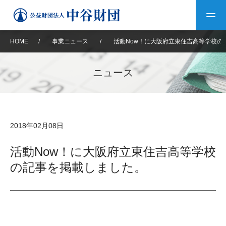
HOME
/
事業ニュース
/
活動Now！に大阪府立東住吉高等学校の
トップ
ニュース
中谷財団について
中谷財団について
理事長挨拶
中谷財団事業紹介
2018年02月08日
設立趣意書
中谷財団事業紹介
財団概要
中谷賞
中谷財団動画紹介
活動Now！に大阪府立東住吉高等学校
の記事を掲載しました。
40年史デジタルブック
沿革
神戸賞
長期大型研究助成
その他情報
中谷財団40年史
研究助成
その他情報
交流助成
個人情報保護に関する
お問い合わせ
40年史別冊
基本方針