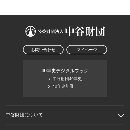
大学院生奨学金
国際学生交流プログラ
役員・評議員
公開情報
アクセス
ム
よくあるご質問
日本語
English
マイページ
年報一覧
中谷財団レポート
科学教育振興助成・
サイトマップ
中谷財団アーカイブ
次世代理系人材育成プ
ログラム助成
お問い合わせ
マイページ
40年史デジタルブック
中谷財団40年史
40年史別冊
中谷財団に
ついて