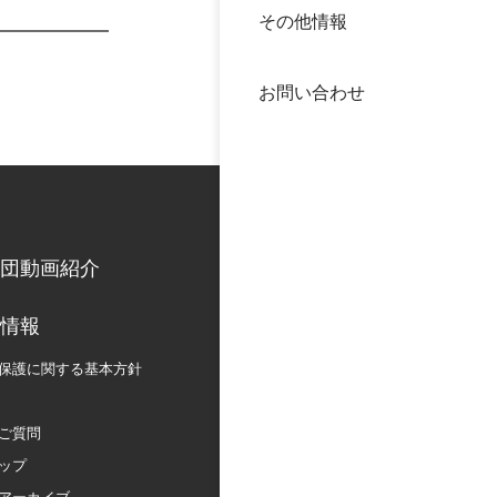
その他情報
40年
交流
中谷
お問い合わせ
大学
国際
役員
科学
公開
次世
団動画紹介
年報
情報
保護に関する
基本方針
中谷
ご質問
ップ