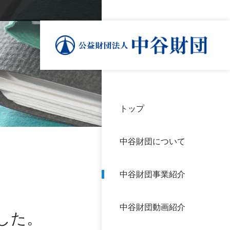
トップ
理事
中谷
個人
基本
中谷財団について
設立
神戸
アク
中谷財団事業紹介
財団
長期
よく
中谷財団動画紹介
沿革
研究
した。
サイ