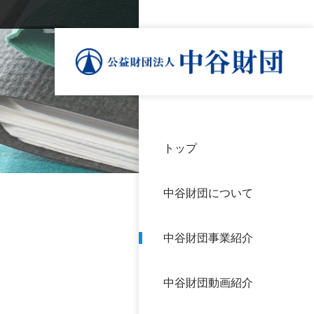
トップ
理事
中谷
個人
基本
中谷財団について
設立
神戸
アク
中谷財団事業紹介
財団
長期
よく
中谷財団動画紹介
沿革
研究
サイ