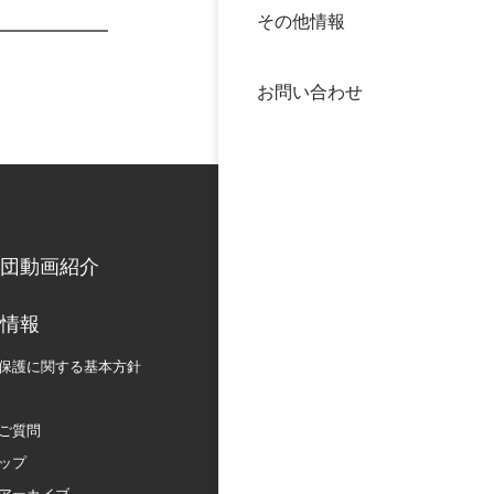
その他情報
40年
交流
中谷
お問い合わせ
大学
国際
役員
科学
公開
次世
団動画紹介
年報
情報
保護に関する
基本方針
中谷
ご質問
ップ