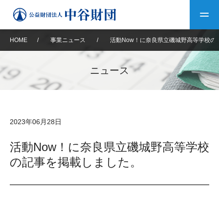
HOME
/
事業ニュース
/
活動Now！に奈良県立磯城野高等学校の
トップ
ニュース
中谷財団について
中谷財団について
理事長挨拶
中谷財団事業紹介
2023年06月28日
設立趣意書
中谷財団事業紹介
財団概要
中谷賞
中谷財団動画紹介
活動Now！に奈良県立磯城野高等学校
の記事を掲載しました。
40年史デジタルブック
沿革
神戸賞
長期大型研究助成
その他情報
中谷財団40年史
研究助成
その他情報
交流助成
個人情報保護に関する
お問い合わせ
40年史別冊
基本方針