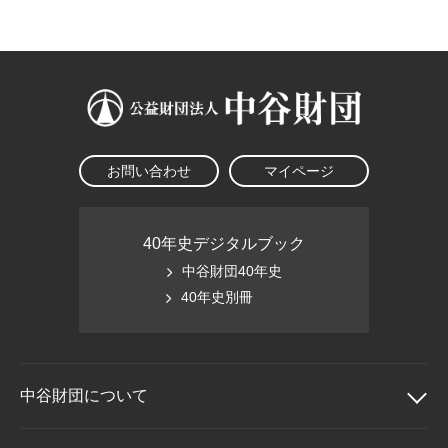
大学院生奨学金
国際学生交流プログラ
役員・評議員
公開情報
アクセス
ム
よくあるご質問
日本語
English
マイページ
年報一覧
中谷財団レポート
科学教育振興助成・
サイトマップ
中谷財団アーカイブ
次世代理系人材育成プ
ログラム助成
お問い合わせ
マイページ
40年史デジタルブック
中谷財団40年史
40年史別冊
中谷財団に
ついて