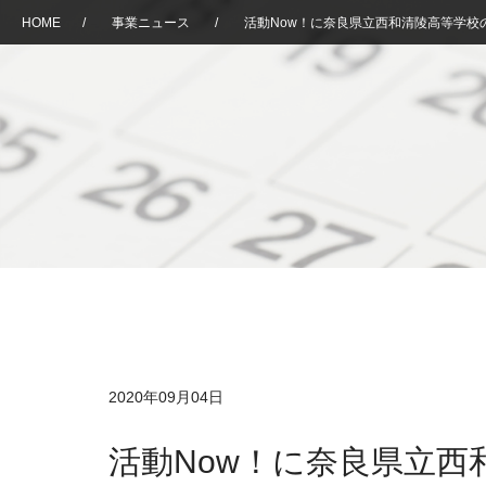
HOME
/
事業ニュース
/
活動Now！に奈良県立西和清陵高等学校
2020年09月04日
活動Now！に奈良県立