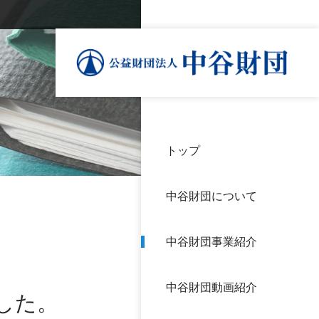
トップ
理事
中谷
個人
基本
中谷財団について
設立
神戸
アク
中谷財団事業紹介
財団
長期
よく
中谷財団動画紹介
沿革
研究
した。
サイ