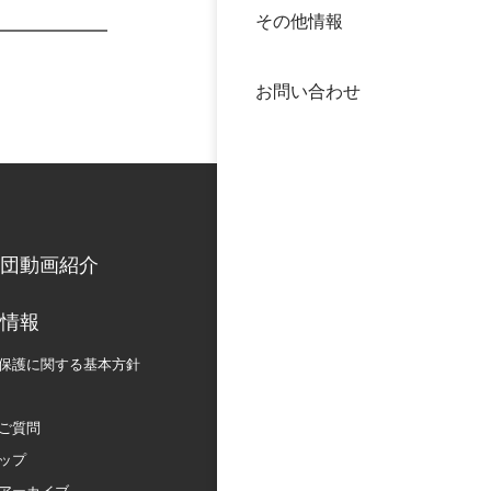
その他情報
40年
交流
中谷
お問い合わせ
大学
国際
役員
科学
公開
次世
団動画紹介
年報
情報
保護に関する
基本方針
中谷
ご質問
ップ