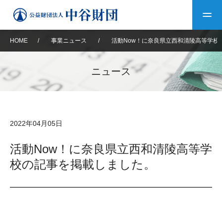
HOME
/
事業ニュース
/
活動Now！に奈良県立西和清陵高等学校
トップ
ニュース
中谷財団について
中谷財団について
理事長挨拶
中谷財団事業紹介
2022年04月05日
設立趣意書
中谷財団事業紹介
財団概要
中谷賞
中谷財団動画紹介
活動Now！に奈良県立西和清陵高等学
校の記事を掲載しました。
40年史デジタルブック
沿革
神戸賞
長期大型研究助成
その他情報
中谷財団40年史
研究助成
その他情報
交流助成
個人情報保護に関する
お問い合わせ
40年史別冊
基本方針