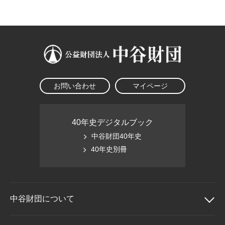
大学院生奨学金
国際学生交流プログラ
役員・評議員
公開情報
アクセス
ム
よくあるご質問
日本語
English
マイページ
年報一覧
中谷財団レポート
科学教育振興助成・
サイトマップ
中谷財団アーカイブ
次世代理系人材育成プ
ログラム助成
お問い合わせ
マイページ
40年史デジタルブック
中谷財団40年史
40年史別冊
中谷財団に
ついて