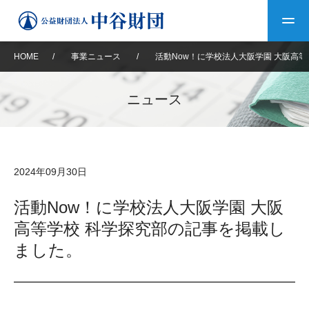
HOME
/
事業ニュース
/
活動Now！に学校法人大阪学園 大阪高
トップ
ニュース
中谷財団について
中谷財団について
理事長挨拶
中谷財団事業紹介
2024年09月30日
設立趣意書
中谷財団事業紹介
財団概要
中谷賞
中谷財団動画紹介
活動Now！に学校法人大阪学園 大阪
高等学校 科学探究部の記事を掲載し
40年史デジタルブック
沿革
神戸賞
長期大型研究助成
その他情報
ました。
中谷財団40年史
研究助成
その他情報
交流助成
個人情報保護に関する
お問い合わせ
40年史別冊
基本方針