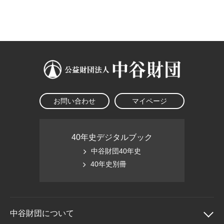
大学院生奨学金
国際学生交流プログラ
役員・評議員
公開情報
アクセス
ム
よくあるご質問
日本語
English
マイページ
年報一覧
中谷財団レポート
科学教育振興助成・
サイトマップ
中谷財団アーカイブ
次世代理系人材育成プ
ログラム助成
お問い合わせ
マイページ
40年史デジタルブック
中谷財団40年史
40年史別冊
中谷財団に
ついて