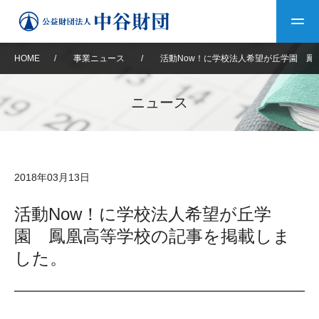
HOME
/
事業ニュース
/
活動Now！に学校法人希望が丘学園 鳳
トップ
ニュース
中谷財団について
中谷財団について
理事長挨拶
中谷財団事業紹介
2018年03月13日
設立趣意書
中谷財団事業紹介
財団概要
中谷賞
中谷財団動画紹介
活動Now！に学校法人希望が丘学
園 鳳凰高等学校の記事を掲載しま
40年史デジタルブック
沿革
神戸賞
長期大型研究助成
その他情報
した。
中谷財団40年史
研究助成
その他情報
交流助成
個人情報保護に関する
お問い合わせ
40年史別冊
基本方針