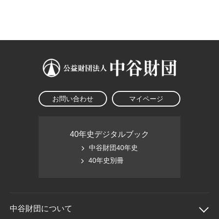
大学院生奨学金
国際学生交流プログラ
役員・評議員
公開情報
アクセス
ム
よくあるご質問
日本語
English
マイページ
年報一覧
中谷財団レポート
科学教育振興助成・
サイトマップ
中谷財団アーカイブ
次世代理系人材育成プ
ログラム助成
お問い合わせ
マイページ
40年史デジタルブック
中谷財団40年史
40年史別冊
中谷財団に
ついて