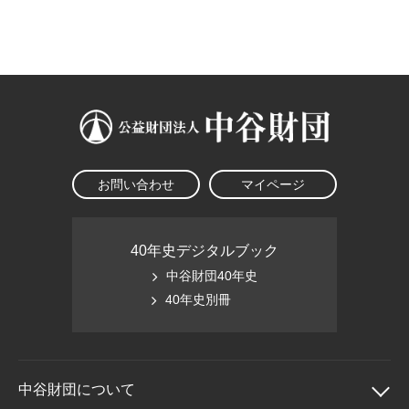
大学院生奨学金
国際学生交流プログラ
役員・評議員
公開情報
アクセス
ム
よくあるご質問
日本語
English
マイページ
年報一覧
中谷財団レポート
科学教育振興助成・
サイトマップ
中谷財団アーカイブ
次世代理系人材育成プ
ログラム助成
お問い合わせ
マイページ
40年史デジタルブック
中谷財団40年史
40年史別冊
中谷財団に
ついて