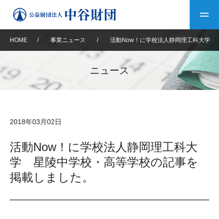
HOME
/
事業ニュース
/
活動Now！に学校法人静岡理工科大学 
トップ
ニュース
中谷財団について
中谷財団について
理事長挨拶
中谷財団事業紹介
2018年03月02日
設立趣意書
中谷財団事業紹介
財団概要
中谷賞
中谷財団動画紹介
活動Now！に学校法人静岡理工科大
学 星陵中学校・高等学校の記事を
40年史デジタルブック
沿革
神戸賞
長期大型研究助成
その他情報
掲載しました。
中谷財団40年史
研究助成
その他情報
交流助成
個人情報保護に関する
お問い合わせ
40年史別冊
基本方針