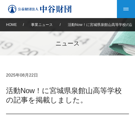
HOME
/
事業ニュース
/
活動Now！に宮城県泉館山高等学校の記
トップ
ニュース
中谷財団について
中谷財団について
理事長挨拶
中谷財団事業紹介
2025年08月22日
設立趣意書
中谷財団事業紹介
財団概要
中谷賞
中谷財団動画紹介
活動Now！に宮城県泉館山高等学校
の記事を掲載しました。
40年史デジタルブック
沿革
神戸賞
長期大型研究助成
その他情報
中谷財団40年史
研究助成
その他情報
交流助成
個人情報保護に関する
お問い合わせ
40年史別冊
基本方針