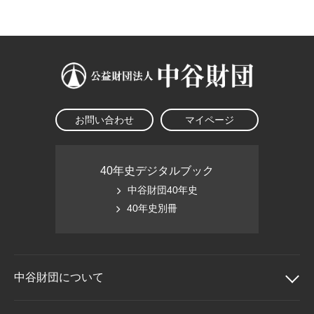
大学院生奨学金
国際学生交流プログラ
役員・評議員
公開情報
アクセス
ム
よくあるご質問
日本語
English
マイページ
年報一覧
中谷財団レポート
科学教育振興助成・
サイトマップ
中谷財団アーカイブ
次世代理系人材育成プ
ログラム助成
お問い合わせ
マイページ
40年史デジタルブック
中谷財団40年史
40年史別冊
中谷財団に
ついて