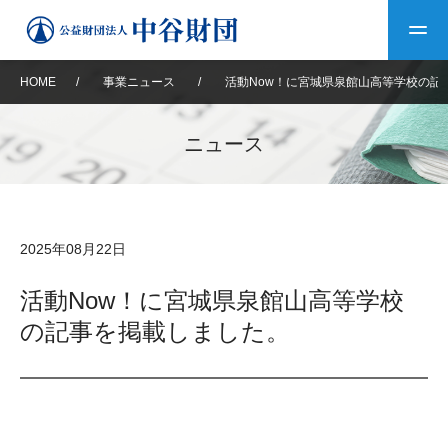
HOME
/
事業ニュース
/
活動Now！に宮城県泉館山高等学校の記
トップ
ニュース
中谷財団について
中谷財団について
理事長挨拶
中谷財団事業紹介
2025年08月22日
設立趣意書
中谷財団事業紹介
財団概要
中谷賞
中谷財団動画紹介
活動Now！に宮城県泉館山高等学校
の記事を掲載しました。
40年史デジタルブック
沿革
神戸賞
長期大型研究助成
その他情報
中谷財団40年史
研究助成
その他情報
交流助成
個人情報保護に関する
お問い合わせ
40年史別冊
基本方針