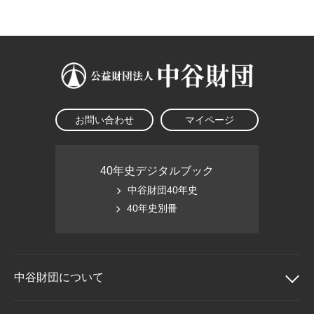
大学院生奨学金
国際学生交流プログラ
役員・評議員
公開情報
アクセス
ム
よくあるご質問
日本語
English
マイページ
年報一覧
中谷財団レポート
科学教育振興助成・
サイトマップ
中谷財団アーカイブ
次世代理系人材育成プ
ログラム助成
お問い合わせ
マイページ
40年史デジタルブック
中谷財団40年史
40年史別冊
中谷財団に
ついて