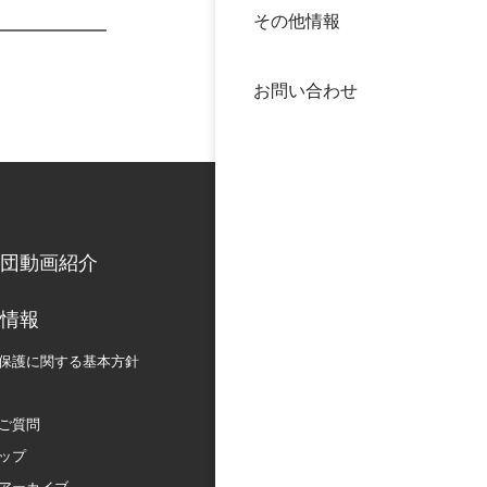
その他情報
40年
交流
中谷
お問い合わせ
大学
国際
役員
科学
公開
次世
団動画紹介
年報
情報
保護に関する
基本方針
中谷
ご質問
ップ