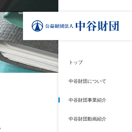
トップ
理事
中谷
個人
基本
中谷財団について
設立
神戸
アク
中谷財団事業紹介
財団
長期
よく
中谷財団動画紹介
沿革
研究
。
サイ