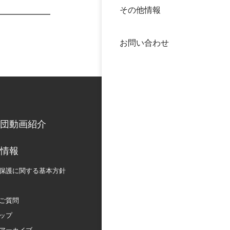
その他情報
40年
交流
中谷
お問い合わせ
大学
国際
役員
科学
公開
次世
団動画紹介
年報
情報
保護に関する
基本方針
中谷
ご質問
ップ