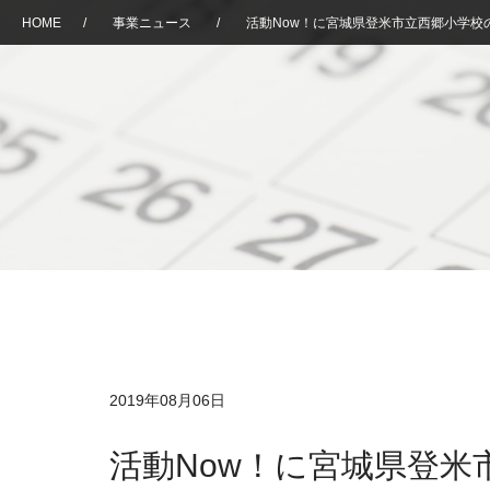
HOME
/
事業ニュース
/
活動Now！に宮城県登米市立西郷小学校
2019年08月06日
活動Now！に宮城県登