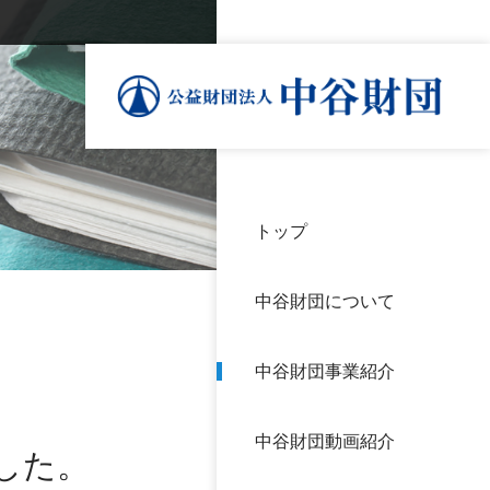
トップ
理事
中谷
個人
基本
中谷財団について
設立
神戸
アク
中谷財団事業紹介
財団
長期
よく
中谷財団動画紹介
沿革
研究
した。
サイ