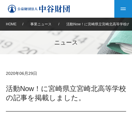
HOME
/
事業ニュース
/
活動Now！に宮崎県立宮崎北高等学校の
トップ
ニュース
中谷財団について
中谷財団について
理事長挨拶
中谷財団事業紹介
2020年06月29日
設立趣意書
中谷財団事業紹介
財団概要
中谷賞
中谷財団動画紹介
活動Now！に宮崎県立宮崎北高等学校
の記事を掲載しました。
40年史デジタルブック
沿革
神戸賞
長期大型研究助成
その他情報
中谷財団40年史
研究助成
その他情報
交流助成
個人情報保護に関する
お問い合わせ
40年史別冊
基本方針