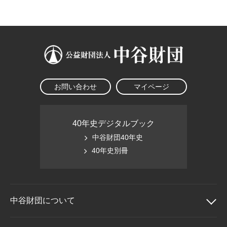
大学院生奨学金
国際学生交流プログラ
役員・評議員
公開情報
アクセス
ム
よくあるご質問
日本語
English
マイページ
年報一覧
中谷財団レポート
科学教育振興助成・
サイトマップ
中谷財団アーカイブ
次世代理系人材育成プ
ログラム助成
お問い合わせ
マイページ
40年史デジタルブック
中谷財団40年史
40年史別冊
中谷財団に
ついて