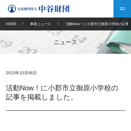
HOME
/
事業ニュース
/
活動Now！に小郡市立御原小学校の記事
トップ
ニュース
中谷財団について
中谷財団について
理事長挨拶
中谷財団事業紹介
2023年10月06日
設立趣意書
中谷財団事業紹介
財団概要
中谷賞
中谷財団動画紹介
活動Now！に小郡市立御原小学校の
記事を掲載しました。
40年史デジタルブック
沿革
神戸賞
長期大型研究助成
その他情報
中谷財団40年史
研究助成
その他情報
交流助成
個人情報保護に関する
お問い合わせ
40年史別冊
基本方針