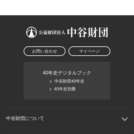
大学院生奨学金
国際学生交流プログラ
役員・評議員
公開情報
アクセス
ム
よくあるご質問
日本語
English
マイページ
年報一覧
中谷財団レポート
科学教育振興助成・
サイトマップ
中谷財団アーカイブ
次世代理系人材育成プ
ログラム助成
お問い合わせ
マイページ
40年史デジタルブック
中谷財団40年史
40年史別冊
中谷財団に
ついて