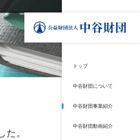
トップ
理事
中谷
個人
基本
中谷財団について
設立
神戸
アク
中谷財団事業紹介
財団
長期
よく
中谷財団動画紹介
沿革
研究
した。
サイ