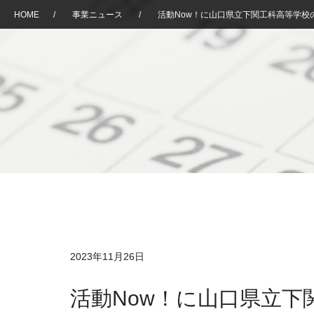
HOME
/
事業ニュース
/
活動Now！に山口県立下関工科高等学校
2023年11月26日
活動Now！に山口県立