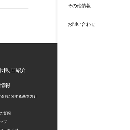
その他情報
40年
交流
中谷
お問い合わせ
大学
国際
役員
科学
公開
次世
団動画紹介
年報
情報
保護に関する
基本方針
中谷
ご質問
ップ