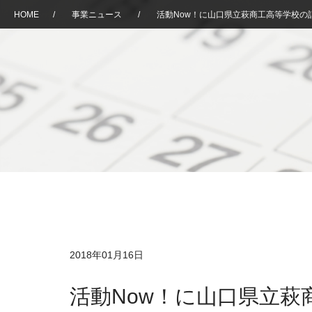
HOME
/
事業ニュース
/
活動Now！に山口県立萩商工高等学校の
2018年01月16日
活動Now！に山口県立