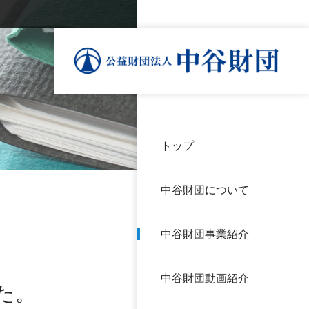
トップ
理事
中谷
個人
基本
中谷財団について
設立
神戸
アク
中谷財団事業紹介
財団
長期
よく
中谷財団動画紹介
沿革
研究
た。
サイ