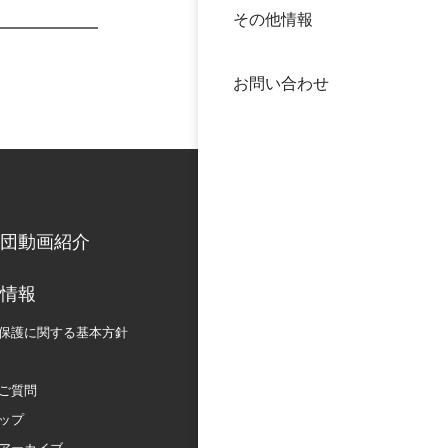
その他情報
40年
交流
中谷
お問い合わせ
大学
国際
役員
科学
公開
次世
団動画紹介
年報
情報
保護に関する
基本方針
中谷
ご質問
ップ