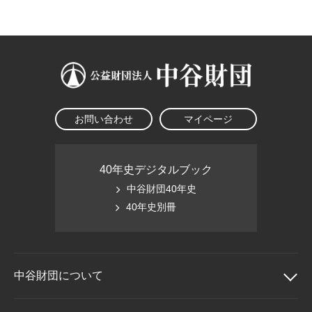
大学院生奨学金
国際学生交流プログラ
役員・評議員
公開情報
アクセス
ム
よくあるご質問
日本語
English
マイページ
年報一覧
中谷財団レポート
科学教育振興助成・
サイトマップ
中谷財団アーカイブ
次世代理系人材育成プ
ログラム助成
お問い合わせ
マイページ
40年史デジタルブック
中谷財団40年史
40年史別冊
中谷財団に
ついて