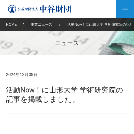
HOME
/
事業ニュース
/
活動Now！に山形大学 学術研究院の記
トップ
ニュース
中谷財団について
中谷財団について
理事長挨拶
中谷財団事業紹介
2024年12月09日
設立趣意書
中谷財団事業紹介
財団概要
中谷賞
中谷財団動画紹介
活動Now！に山形大学 学術研究院の
記事を掲載しました。
40年史デジタルブック
沿革
神戸賞
長期大型研究助成
その他情報
中谷財団40年史
研究助成
その他情報
交流助成
個人情報保護に関する
お問い合わせ
40年史別冊
基本方針