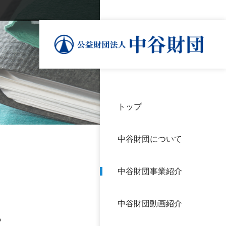
トップ
理事
中谷
個人
基本
中谷財団について
設立
神戸
アク
中谷財団事業紹介
財団
長期
よく
中谷財団動画紹介
沿革
研究
。
サイ