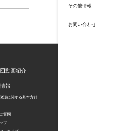
その他情報
40年
交流
中谷
お問い合わせ
大学
国際
役員
科学
公開
次世
団動画紹介
年報
情報
保護に関する
基本方針
中谷
ご質問
ップ