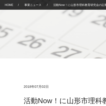
HOME
/
事業ニュース
/
活動Now！に山形市理科教育研究会の記
2018年07月02日
活動Now！に山形市理