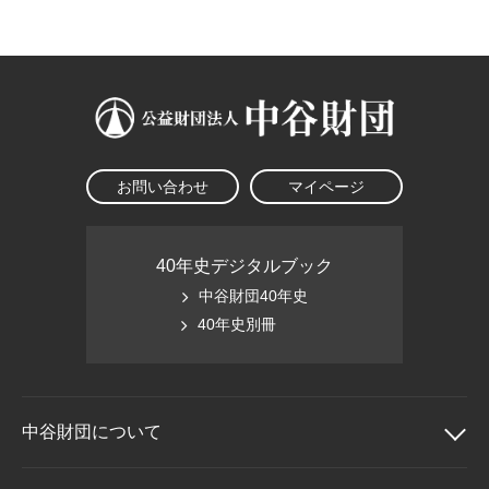
大学院生奨学金
国際学生交流プログラ
役員・評議員
公開情報
アクセス
ム
よくあるご質問
日本語
English
マイページ
年報一覧
中谷財団レポート
科学教育振興助成・
サイトマップ
中谷財団アーカイブ
次世代理系人材育成プ
ログラム助成
お問い合わせ
マイページ
40年史デジタルブック
中谷財団40年史
40年史別冊
中谷財団に
ついて