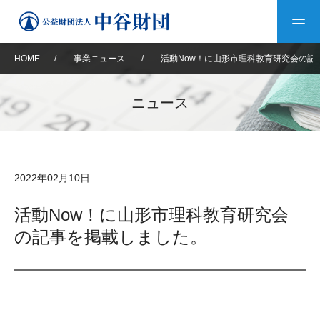
HOME
/
事業ニュース
/
活動Now！に山形市理科教育研究会の記
トップ
ニュース
中谷財団について
中谷財団について
理事長挨拶
中谷財団事業紹介
2022年02月10日
設立趣意書
中谷財団事業紹介
財団概要
中谷賞
中谷財団動画紹介
活動Now！に山形市理科教育研究会
の記事を掲載しました。
40年史デジタルブック
沿革
神戸賞
長期大型研究助成
その他情報
中谷財団40年史
研究助成
その他情報
交流助成
個人情報保護に関する
お問い合わせ
40年史別冊
基本方針