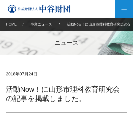
HOME
/
事業ニュース
/
活動Now！に山形市理科教育研究会の記
トップ
ニュース
中谷財団について
中谷財団について
理事長挨拶
中谷財団事業紹介
2018年07月24日
設立趣意書
中谷財団事業紹介
財団概要
中谷賞
中谷財団動画紹介
活動Now！に山形市理科教育研究会
の記事を掲載しました。
40年史デジタルブック
沿革
神戸賞
長期大型研究助成
その他情報
中谷財団40年史
研究助成
その他情報
交流助成
個人情報保護に関する
お問い合わせ
40年史別冊
基本方針