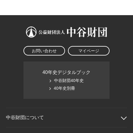
大学院生奨学金
国際学生交流プログラ
役員・評議員
公開情報
アクセス
ム
よくあるご質問
日本語
English
マイページ
年報一覧
中谷財団レポート
科学教育振興助成・
サイトマップ
中谷財団アーカイブ
次世代理系人材育成プ
ログラム助成
お問い合わせ
マイページ
40年史デジタルブック
中谷財団40年史
40年史別冊
中谷財団に
ついて