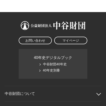
大学院生奨学金
国際学生交流プログラ
役員・評議員
公開情報
アクセス
ム
よくあるご質問
日本語
English
マイページ
年報一覧
中谷財団レポート
科学教育振興助成・
サイトマップ
中谷財団アーカイブ
次世代理系人材育成プ
ログラム助成
お問い合わせ
マイページ
40年史デジタルブック
中谷財団40年史
40年史別冊
中谷財団に
ついて