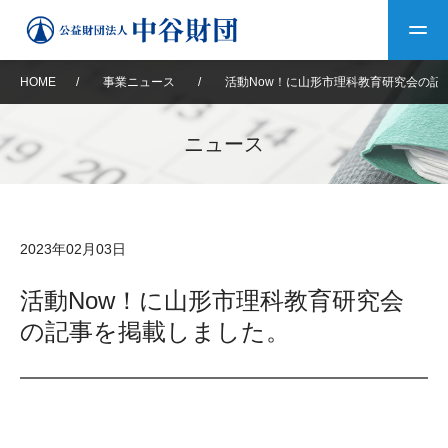
HOME
/
事業ニュース
/
活動Now！に山形市理科教育研究会の記
トップ
ニュース
中谷財団について
中谷財団について
理事長挨拶
中谷財団事業紹介
2023年02月03日
設立趣意書
中谷財団事業紹介
財団概要
中谷賞
中谷財団動画紹介
活動Now！に山形市理科教育研究会
の記事を掲載しました。
40年史デジタルブック
沿革
神戸賞
長期大型研究助成
その他情報
中谷財団40年史
研究助成
その他情報
交流助成
個人情報保護に関する
お問い合わせ
40年史別冊
基本方針