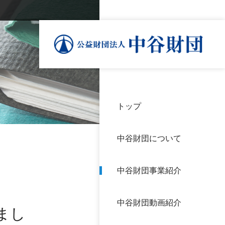
トップ
理事
中谷
個人
基本
中谷財団について
設立
神戸
アク
中谷財団事業紹介
財団
長期
よく
中谷財団動画紹介
沿革
研究
まし
サイ