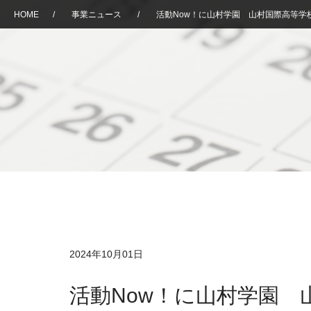
HOME
/
事業ニュース
/
活動Now！に山村学園 山村国際高等学
2024年10月01日
活動Now！に山村学園