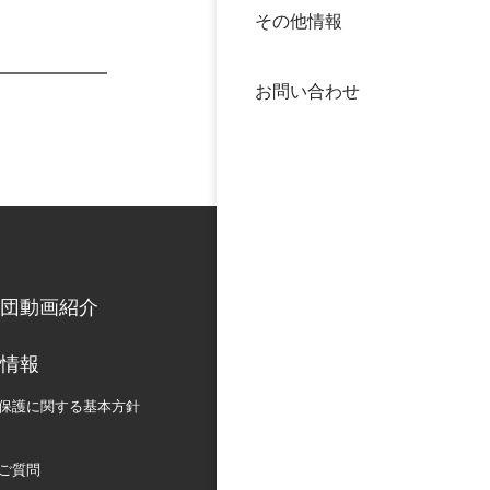
その他情報
40年
交流
中谷
お問い合わせ
大学
国際
役員
科学
公開
次世
団動画紹介
年報
情報
中谷
保護に関する
基本方針
ご質問