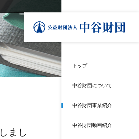
トップ
理事
中谷
個人
基本
中谷財団について
設立
神戸
アク
中谷財団事業紹介
財団
長期
よく
中谷財団動画紹介
沿革
研究
載しまし
サイ