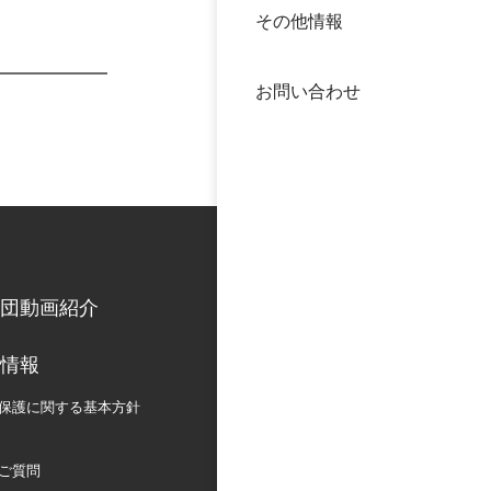
その他情報
40年
交流
中谷
お問い合わせ
大学
国際
役員
科学
公開
次世
団動画紹介
年報
情報
中谷
保護に関する
基本方針
ご質問