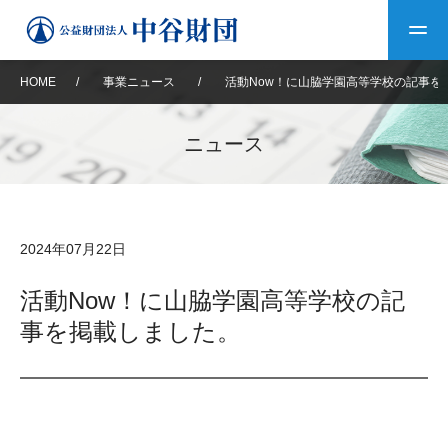
HOME
/
事業ニュース
/
活動Now！に山脇学園高等学校の記事を
トップ
ニュース
中谷財団について
中谷財団について
理事長挨拶
中谷財団事業紹介
2024年07月22日
設立趣意書
中谷財団事業紹介
財団概要
中谷賞
中谷財団動画紹介
活動Now！に山脇学園高等学校の記
事を掲載しました。
40年史デジタルブック
沿革
神戸賞
長期大型研究助成
その他情報
中谷財団40年史
研究助成
その他情報
交流助成
個人情報保護に関する
お問い合わせ
40年史別冊
基本方針