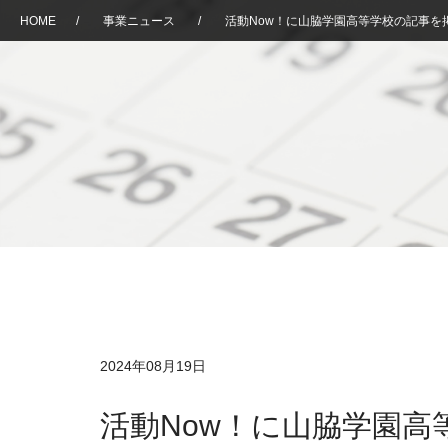
HOME
/
事業ニュース
/
活動Now！に山脇学園高等学校の記事を
2024年08月19日
活動Now！に山脇学園