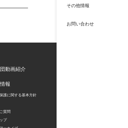
その他情報
40年
交流
中谷
お問い合わせ
大学
国際
役員
科学
公開
次世
団動画紹介
年報
情報
保護に関する
基本方針
中谷
ご質問
ップ