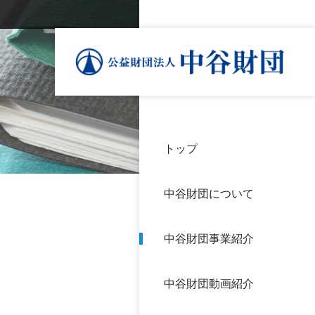
トップ
理事
中谷
個人
基本
中谷財団について
設立
神戸
アク
中谷財団事業紹介
財団
長期
よく
中谷財団動画紹介
沿革
研究
サイ