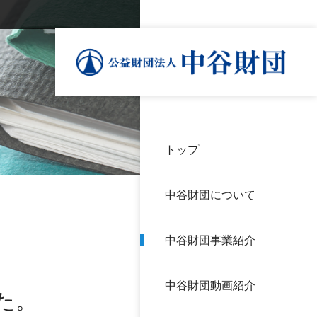
トップ
理事
中谷
個人
基本
中谷財団について
設立
神戸
アク
中谷財団事業紹介
財団
長期
よく
中谷財団動画紹介
沿革
研究
た。
サイ