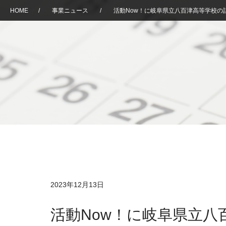
HOME
/
事業ニュース
/
活動Now！に岐阜県立八百津高等学校の
2023年12月13日
活動Now！に岐阜県立