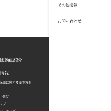
その他情報
40年
交流
中谷
お問い合わせ
大学
国際
役員
科学
公開
次世
団動画紹介
年報
情報
保護に関する
基本方針
中谷
ご質問
ップ