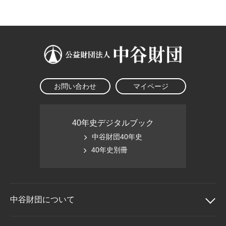
大学院生奨学金
国際学生交流プログラ
役員・評議員
公開情報
アクセス
ム
よくあるご質問
日本語
English
マイページ
年報一覧
中谷財団レポート
科学教育振興助成・
サイトマップ
中谷財団アーカイブ
次世代理系人材育成プ
ログラム助成
お問い合わせ
マイページ
40年史デジタルブック
中谷財団40年史
40年史別冊
中谷財団に
ついて