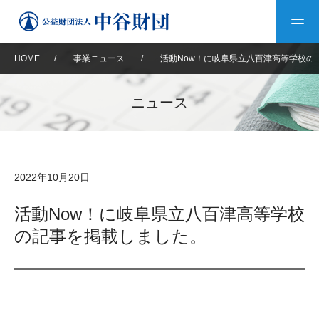
HOME
/
事業ニュース
/
活動Now！に岐阜県立八百津高等学校の
トップ
ニュース
中谷財団について
中谷財団について
理事長挨拶
中谷財団事業紹介
2022年10月20日
設立趣意書
中谷財団事業紹介
財団概要
中谷賞
中谷財団動画紹介
活動Now！に岐阜県立八百津高等学校
の記事を掲載しました。
40年史デジタルブック
沿革
神戸賞
長期大型研究助成
その他情報
中谷財団40年史
研究助成
その他情報
交流助成
個人情報保護に関する
お問い合わせ
40年史別冊
基本方針