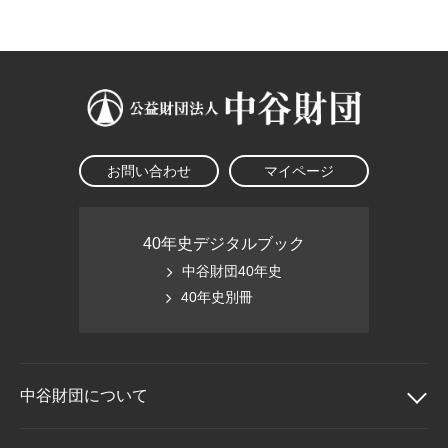
大学院生奨学金
国際学生交流プログラ
役員・評議員
公開情報
アクセス
ム
よくあるご質問
日本語
English
マイページ
年報一覧
中谷財団レポート
科学教育振興助成・
サイトマップ
中谷財団アーカイブ
次世代理系人材育成プ
ログラム助成
お問い合わせ
マイページ
40年史デジタルブック
中谷財団40年史
40年史別冊
中谷財団に
ついて