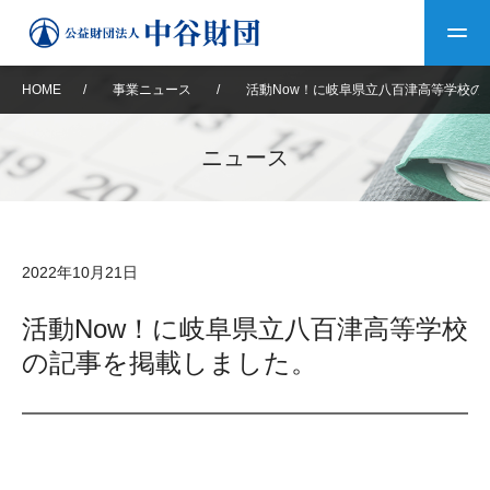
HOME
/
事業ニュース
/
活動Now！に岐阜県立八百津高等学校の
トップ
ニュース
中谷財団について
中谷財団について
理事長挨拶
中谷財団事業紹介
2022年10月21日
設立趣意書
中谷財団事業紹介
財団概要
中谷賞
中谷財団動画紹介
活動Now！に岐阜県立八百津高等学校
の記事を掲載しました。
40年史デジタルブック
沿革
神戸賞
長期大型研究助成
その他情報
中谷財団40年史
研究助成
その他情報
交流助成
個人情報保護に関する
お問い合わせ
40年史別冊
基本方針