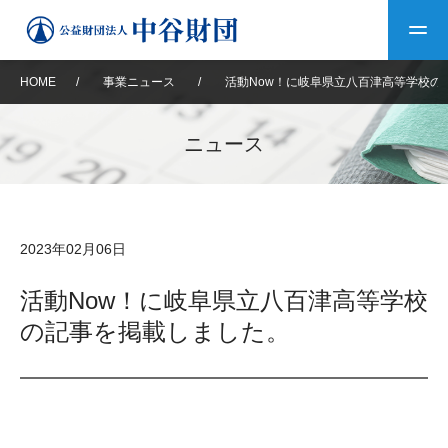
HOME
/
事業ニュース
/
活動Now！に岐阜県立八百津高等学校の
トップ
ニュース
中谷財団について
中谷財団について
理事長挨拶
中谷財団事業紹介
2023年02月06日
設立趣意書
中谷財団事業紹介
財団概要
中谷賞
中谷財団動画紹介
活動Now！に岐阜県立八百津高等学校
の記事を掲載しました。
40年史デジタルブック
沿革
神戸賞
長期大型研究助成
その他情報
中谷財団40年史
研究助成
その他情報
交流助成
個人情報保護に関する
お問い合わせ
40年史別冊
基本方針