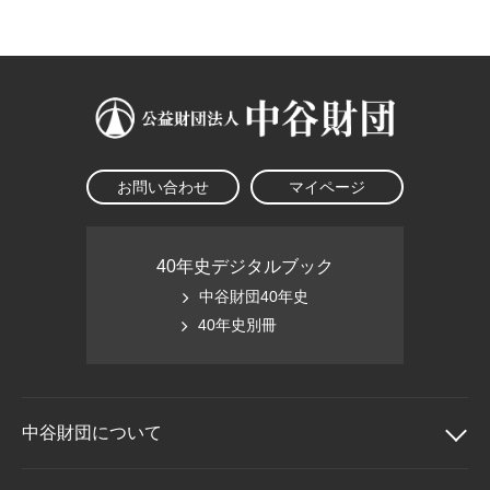
大学院生奨学金
国際学生交流プログラ
役員・評議員
公開情報
アクセス
ム
よくあるご質問
日本語
English
マイページ
年報一覧
中谷財団レポート
科学教育振興助成・
サイトマップ
中谷財団アーカイブ
次世代理系人材育成プ
ログラム助成
お問い合わせ
マイページ
40年史デジタルブック
中谷財団40年史
40年史別冊
中谷財団に
ついて