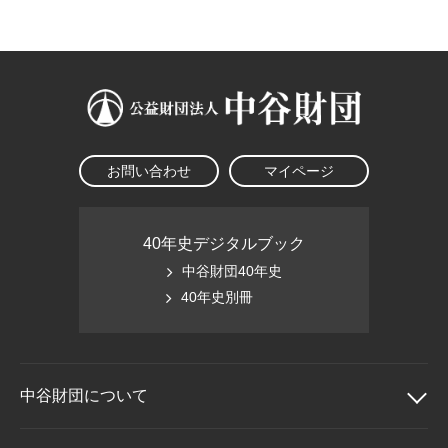
大学院生奨学金
国際学生交流プログラ
役員・評議員
公開情報
アクセス
ム
よくあるご質問
日本語
English
マイページ
年報一覧
中谷財団レポート
科学教育振興助成・
サイトマップ
中谷財団アーカイブ
次世代理系人材育成プ
ログラム助成
お問い合わせ
マイページ
40年史デジタルブック
中谷財団40年史
40年史別冊
中谷財団に
ついて