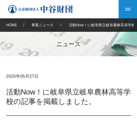
HOME
/
事業ニュース
/
活動Now！に岐阜県立岐阜農林高等学校
トップ
ニュース
中谷財団について
中谷財団について
理事長挨拶
中谷財団事業紹介
2026年05月27日
設立趣意書
中谷財団事業紹介
財団概要
中谷賞
中谷財団動画紹介
活動Now！に岐阜県立岐阜農林高等学
校の記事を掲載しました。
40年史デジタルブック
沿革
神戸賞
長期大型研究助成
その他情報
中谷財団40年史
研究助成
その他情報
交流助成
個人情報保護に関する
お問い合わせ
40年史別冊
基本方針