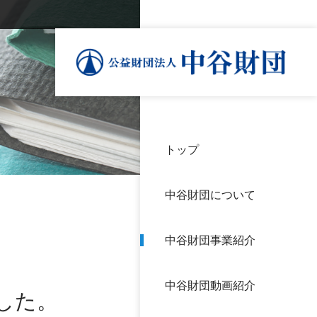
トップ
理事
中谷
個人
基本
中谷財団について
設立
神戸
アク
中谷財団事業紹介
財団
長期
よく
中谷財団動画紹介
沿革
研究
した。
サイ