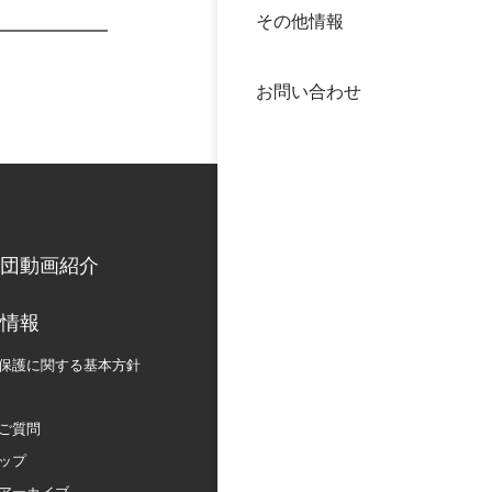
その他情報
40年
交流
中谷
お問い合わせ
大学
国際
役員
科学
公開
次世
団動画紹介
年報
情報
保護に関する
基本方針
中谷
ご質問
ップ