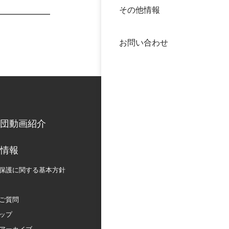
その他情報
40年
交流
中谷
お問い合わせ
大学
国際
役員
科学
公開
次世
団動画紹介
年報
情報
保護に関する
基本方針
中谷
ご質問
ップ