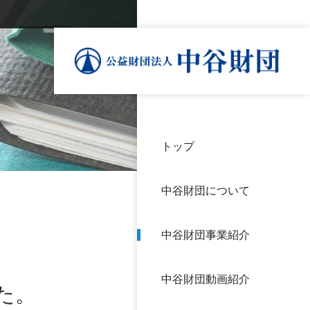
トップ
理事
中谷
個人
基本
中谷財団について
設立
神戸
アク
中谷財団事業紹介
財団
長期
よく
中谷財団動画紹介
沿革
研究
た。
サイ