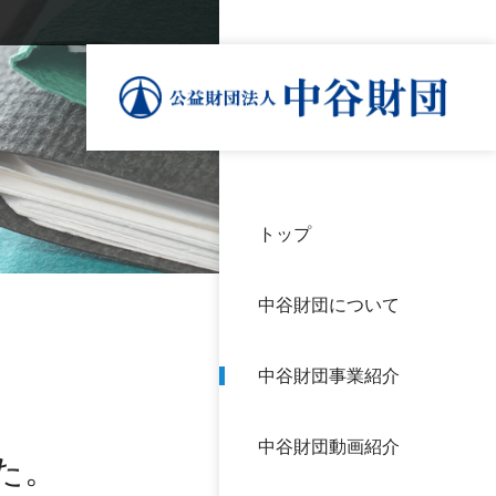
トップ
理事
中谷
個人
基本
中谷財団について
設立
神戸
アク
中谷財団事業紹介
財団
長期
よく
中谷財団動画紹介
沿革
研究
た。
サイ