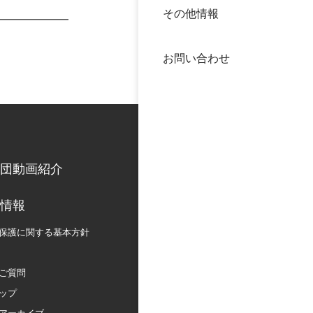
その他情報
40年
交流
中谷
お問い合わせ
大学
国際
役員
科学
公開
次世
団動画紹介
年報
情報
保護に関する
基本方針
中谷
ご質問
ップ