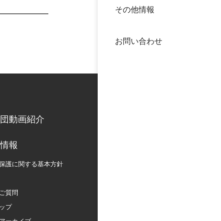
その他情報
40年
交流
中谷
お問い合わせ
大学
国際
役員
科学
公開
次世
団動画紹介
年報
情報
保護に関する
基本方針
中谷
ご質問
ップ