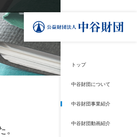
トップ
理事
中谷
個人
基本
中谷財団について
設立
神戸
アク
中谷財団事業紹介
財団
長期
よく
中谷財団動画紹介
沿革
研究
た。
サイ