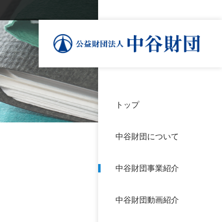
トップ
理事
中谷
個人
基本
中谷財団について
設立
神戸
アク
中谷財団事業紹介
財団
長期
よく
中谷財団動画紹介
沿革
研究
サイ