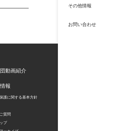
その他情報
40年
交流
中谷
お問い合わせ
大学
国際
役員
科学
公開
次世
団動画紹介
年報
情報
保護に関する
基本方針
中谷
ご質問
ップ