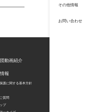
その他情報
40年
交流
中谷
お問い合わせ
大学
国際
役員
科学
公開
次世
団動画紹介
年報
情報
保護に関する
基本方針
中谷
ご質問
ップ