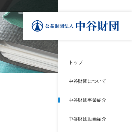
トップ
理事
中谷
個人
基本
中谷財団について
設立
神戸
アク
中谷財団事業紹介
財団
長期
よく
中谷財団動画紹介
沿革
研究
サイ