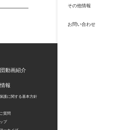
その他情報
40年
交流
中谷
お問い合わせ
大学
国際
役員
科学
公開
次世
団動画紹介
年報
情報
保護に関する
基本方針
中谷
ご質問
ップ