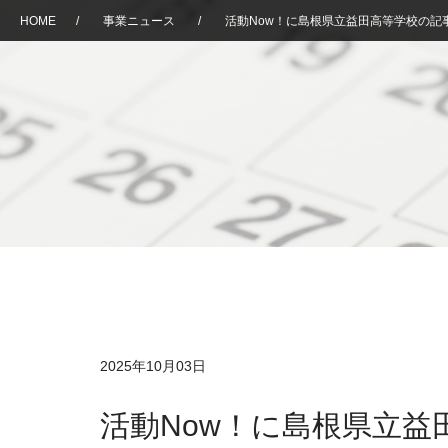
HOME
/
事業ニュース
/
活動Now！に島根県立益田高等学校の記
2025年10月03日
活動Now！に島根県立