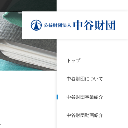
トップ
理事
中谷
個人
基本
中谷財団について
設立
神戸
アク
中谷財団事業紹介
財団
長期
よく
中谷財団動画紹介
沿革
研究
。
サイ