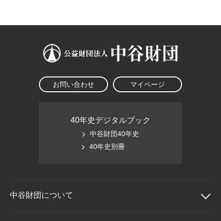
大学院生奨学金
国際学生交流プログラ
役員・評議員
公開情報
アクセス
ム
よくあるご質問
日本語
English
マイページ
年報一覧
中谷財団レポート
科学教育振興助成・
サイトマップ
中谷財団アーカイブ
次世代理系人材育成プ
ログラム助成
お問い合わせ
マイページ
40年史デジタルブック
中谷財団40年史
40年史別冊
中谷財団に
ついて