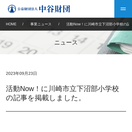
HOME
/
事業ニュース
/
活動Now！に川崎市立下沼部小学校の記
トップ
ニュース
中谷財団について
中谷財団について
理事長挨拶
中谷財団事業紹介
2023年09月23日
設立趣意書
中谷財団事業紹介
財団概要
中谷賞
中谷財団動画紹介
活動Now！に川崎市立下沼部小学校
の記事を掲載しました。
40年史デジタルブック
沿革
神戸賞
長期大型研究助成
その他情報
中谷財団40年史
研究助成
その他情報
交流助成
個人情報保護に関する
お問い合わせ
40年史別冊
基本方針